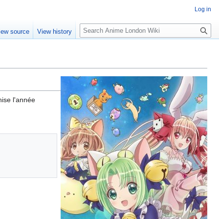
Log in
S
iew source
View history
e
a
r
c
h
hise l'année