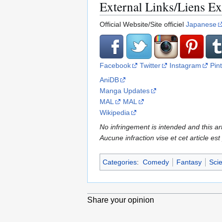
External Links/Liens Ex
Official Website/Site officiel
Japanese
Facebook
Twitter
Instagram
Pin
AniDB
Manga Updates
MAL
MAL
Wikipedia
No infringement is intended and this art
Aucune infraction vise et cet article est
Categories
:
Comedy
Fantasy
Scie
Share your opinion