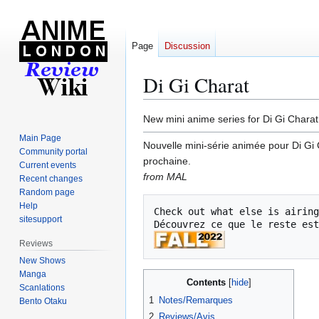
Page
Discussion
Di Gi Charat
Jump
Jump
New mini anime series for Di Gi Charat,
to
to
Main Page
Nouvelle mini-série animée pour Di Gi 
navigation
search
Community portal
prochaine.
Current events
from MAL
Recent changes
Random page
Help
Check out what else is airing
sitesupport
Découvrez ce que le reste est
Reviews
New Shows
Manga
Contents
Scanlations
1
Notes/Remarques
Bento Otaku
2
Reviews/Avis