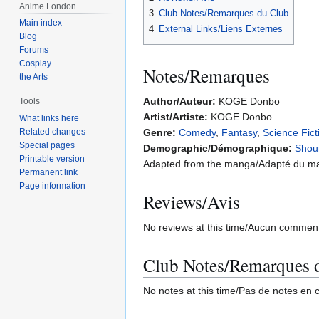
Anime London
3
Club Notes/Remarques du Club
Main index
4
External Links/Liens Externes
Blog
Forums
Cosplay
Notes/Remarques
the Arts
Author/Auteur:
KOGE Donbo
Tools
Artist/Artiste:
KOGE Donbo
What links here
Genre:
Comedy
,
Fantasy
,
Science Fict
Related changes
Special pages
Demographic/Démographique:
Shou
Printable version
Adapted from the manga/Adapté du m
Permanent link
Page information
Reviews/Avis
No reviews at this time/Aucun commen
Club Notes/Remarques 
No notes at this time/Pas de notes en