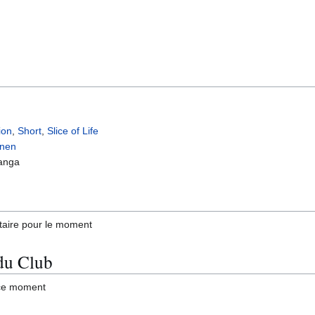
ion
,
Short
,
Slice of Life
nen
anga
taire pour le moment
du Club
 ce moment